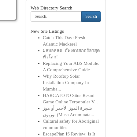
Web Directory Search
Search
New Site Listings
Catch This Day: Fresh
Atlantic Mackerel
ผลบอลสด: อัพเดทสกอร์ล่าสุด
ทั่วโลก!
Replacing Your ABS Module:
A Comprehensive Guide
Why Rooftop Solar
Installation Company In
Mumba...
HARGATOTO Situs Resmi
Game Online Terpopuler V...
شجرة الموز الأحمر أو موز
بوربون (Musa Acuminata...
Cultural safety for Aboriginal
communities
EscapePlan IS Review: Is It