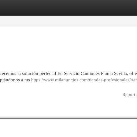
egories
Register
Login
Ofrecemos la solución perfecta! En Servicio Camiones Pluma Sevilla, of
aptándonos a tus
https://www.milanuncios.com/tiendas-profesionales/tra
Report 