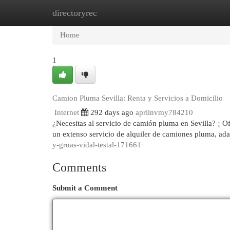
directoryrec
Home
New Site Listings
Add Site
Cat
Home
1
Camion Pluma Sevilla: Renta y Servicios a Domicilio
Internet
292 days ago
aprilnvmy784210
¿Necesitas al servicio de camión pluma en Sevilla? ¡ 
un extenso servicio de alquiler de camiones pluma, ad
y-gruas-vidal-testal-171661
Comments
Submit a Comment