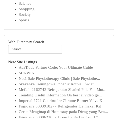
Science
Shopping
Society
Sports
Web Directory Search
New Site Listings
AvaTrade Partner Code: Your Ultimate Guide
SUNWIN
No.1 Sale Physiotherapy Clinic | Sale Physiothe...
Skakanka Treningowa Phoenix Active : Świet...
McCall 2162742 Refrigerator Shaded Pole Fan Mot...
Trending Useful Information On best ai video ge...
Imperial 2721 Charbroiler Chrome Burner Valve K...
Frigidaire 5303918277 Refrigerator Ice maker Kit
Cerita Menginap di Homestay pada Dieng yang Ben...
Frigidaire 5300622032 Dryer Large Dia Coil 1/4 ...