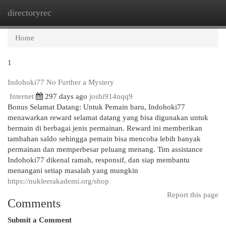
directoryrec
Togg
navi
Home
1
Indohoki77 No Further a Mystery
Internet
297 days ago
joshi914nqq9
Bonus Selamat Datang: Untuk Pemain baru, Indohoki77
menawarkan reward selamat datang yang bisa digunakan untuk
bermain di berbagai jenis permainan. Reward ini memberikan
tambahan saldo sehingga pemain bisa mencoba lebih banyak
permainan dan memperbesar peluang menang. Tim assistance
Indohoki77 dikenal ramah, responsif, dan siap membantu
menangani setiap masalah yang mungkin
https://nukleerakademi.org/shop
Report this page
Comments
Submit a Comment