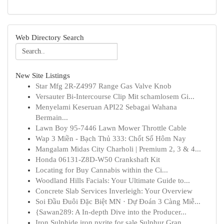
Web Directory Search
New Site Listings
Star Mfg 2R-Z4997 Range Gas Valve Knob
Versauter Bi-Intercourse Clip Mit schamlosem Gi...
Menyelami Keseruan API22 Sebagai Wahana
Bermain...
Lawn Boy 95-7446 Lawn Mower Throttle Cable
Wap 3 Miền - Bạch Thủ 333: Chốt Số Hôm Nay
Mangalam Midas City Charholi | Premium 2, 3 & 4...
Honda 06131-Z8D-W50 Crankshaft Kit
Locating for Buy Cannabis within the Ci...
Woodland Hills Facials: Your Ultimate Guide to...
Concrete Slab Services Inverleigh: Your Overview
Soi Đầu Đuôi Đặc Biệt MN · Dự Đoán 3 Càng Miễ...
{Sawan289: A In-depth Dive into the Producer...
Iron Sulphide,iron pyrite for sale,Sulphur Gran...