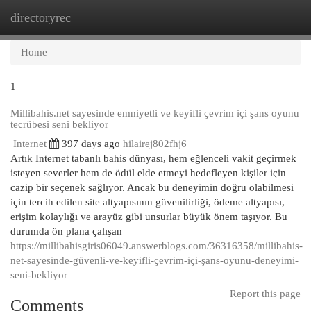
directoryrec
Togg
navi
Home
1
Millibahis.net sayesinde emniyetli ve keyifli çevrim içi şans oyunu
tecrübesi seni bekliyor
Internet
397 days ago
hilairej802fhj6
Artık Internet tabanlı bahis dünyası, hem eğlenceli vakit geçirmek
isteyen severler hem de ödül elde etmeyi hedefleyen kişiler için
cazip bir seçenek sağlıyor. Ancak bu deneyimin doğru olabilmesi
için tercih edilen site altyapısının güvenilirliği, ödeme altyapısı,
erişim kolaylığı ve arayüz gibi unsurlar büyük önem taşıyor. Bu
durumda ön plana çalışan
https://millibahisgiris06049.answerblogs.com/36316358/millibahis-
net-sayesinde-güvenli-ve-keyifli-çevrim-içi-şans-oyunu-deneyimi-
seni-bekliyor
Report this page
Comments