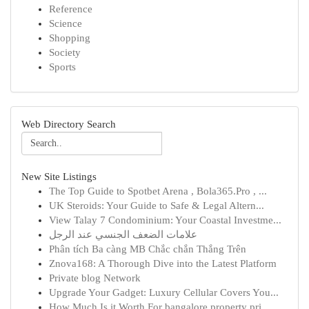
Reference
Science
Shopping
Society
Sports
Web Directory Search
New Site Listings
The Top Guide to Spotbet Arena , Bola365.Pro , ...
UK Steroids: Your Guide to Safe & Legal Altern...
View Talay 7 Condominium: Your Coastal Investme...
علامات الضعف الجنسي عند الرجل
Phân tích Ba càng MB Chắc chắn Thắng Trên
Znova168: A Thorough Dive into the Latest Platform
Private blog Network
Upgrade Your Gadget: Luxury Cellular Covers You...
How Much Is it Worth For bangalore property pri...