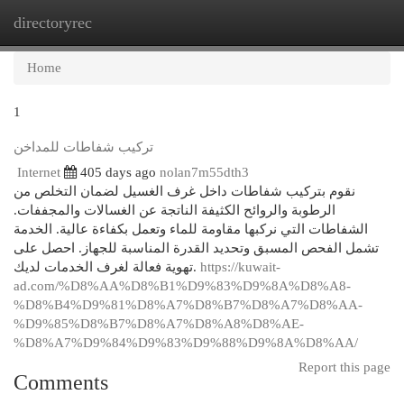
directoryrec
Togg
navi
Home
1
تركيب شفاطات للمداخن
Internet
405 days ago
nolan7m55dth3
نقوم بتركيب شفاطات داخل غرف الغسيل لضمان التخلص من
الرطوبة والروائح الكثيفة الناتجة عن الغسالات والمجففات.
الشفاطات التي نركبها مقاومة للماء وتعمل بكفاءة عالية. الخدمة
تشمل الفحص المسبق وتحديد القدرة المناسبة للجهاز. احصل على
تهوية فعالة لغرف الخدمات لديك.
https://kuwait-
ad.com/%D8%AA%D8%B1%D9%83%D9%8A%D8%A8-
%D8%B4%D9%81%D8%A7%D8%B7%D8%A7%D8%AA-
%D9%85%D8%B7%D8%A7%D8%A8%D8%AE-
%D8%A7%D9%84%D9%83%D9%88%D9%8A%D8%AA/
Report this page
Comments