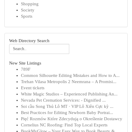
Shopping
Society
Sports
Web Directory Search
New Site Listings
789F
Common Silhouette Editing Mistakes and How to A...
Trehan Vilasa Metropolis 2 Neemrana – A Promisi...
Event tickets
White Magic Studios – Experienced Publishing An...
Nevada Pet Cremation Services: - Dignified ...
Soi cầu Song Thủ Lô MT · VIP Lô Xiên Cực kỳ ...
Best Practices for Editing Newborn Baby Portrai...
Pięć Rozmów Które Zdecydują o Określenie Dostawcy
Cornelius NC Roofing: Find Top Local Experts
BookMyGlow – Your Easy Way to Book Beauty &