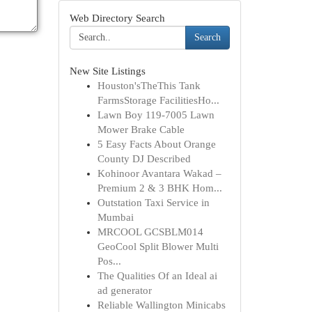
Web Directory Search
Search
New Site Listings
Houston'sTheThis Tank
FarmsStorage FacilitiesHo...
Lawn Boy 119-7005 Lawn
Mower Brake Cable
5 Easy Facts About Orange
County DJ Described
Kohinoor Avantara Wakad –
Premium 2 & 3 BHK Hom...
Outstation Taxi Service in
Mumbai
MRCOOL GCSBLM014
GeoCool Split Blower Multi
Pos...
The Qualities Of an Ideal ai
ad generator
Reliable Wallington Minicabs