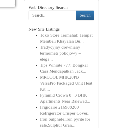
Web Directory Search
Search
New Site Listings
Toko Store Termahal: Tempat
Membeli Khayalan Bu...
Tradycyjny drewniany
termometr pokojowy –
elega...
Tips Winrate 777: Bongkar
Cara Mendapatkan Jack...
MRCOOL MHK20PB
VersaPro Packaged Unit Heat
Kit ...
Pyramid Crown 8 | 3 BHK
Apartments Near Balewad...
Frigidaire 216988200
Refrigerator Crisper Cover...
Iron Sulphide,iron pyrite for
sale,Sulphur Gran...