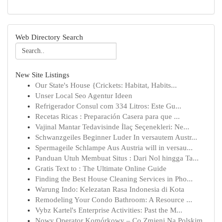
Web Directory Search
New Site Listings
Our State's House {Crickets: Habitat, Habits...
Unser Local Seo Agentur Ideen
Refrigerador Consul com 334 Litros: Este Gu...
Recetas Ricas : Preparación Casera para que ...
Vajinal Mantar Tedavisinde İlaç Seçenekleri: Ne...
Schwanzgeiles Beginner Luder In versautem Austr...
Spermageile Schlampe Aus Austria will in versau...
Panduan Utuh Membuat Situs : Dari Nol hingga Ta...
Gratis Text to : The Ultimate Online Guide
Finding the Best House Cleaning Services in Pho...
Warung Indo: Kelezatan Rasa Indonesia di Kota
Remodeling Your Condo Bathroom: A Resource ...
Vybz Kartel's Enterprise Activities: Past the M...
Nowy Operator Komórkowy – Co Zmieni Na Polskim