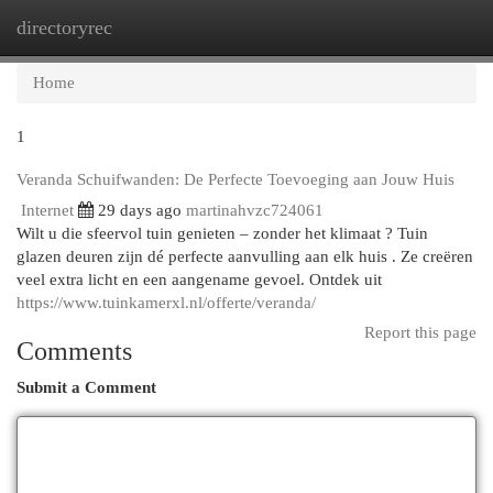
directoryrec
Togg
navi
Home
1
Veranda Schuifwanden: De Perfecte Toevoeging aan Jouw Huis
Internet
29 days ago
martinahvzc724061
Wilt u die sfeervol tuin genieten – zonder het klimaat ? Tuin
glazen deuren zijn dé perfecte aanvulling aan elk huis . Ze creëren
veel extra licht en een aangename gevoel. Ontdek uit
https://www.tuinkamerxl.nl/offerte/veranda/
Report this page
Comments
Submit a Comment