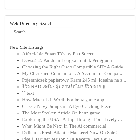
Web Directory Search
New Site Listings
Affordable Smart TVs by PixoScreen
Dewa212: Panduan Lengkap untuk Pengguna
Choosing the Right Cisco Compatible SFP: A Guide
My Cherished Companion : A Account of Compa...
Pojemniczek papierowy Kram 245 ml: Idealna na z...
รีวิว NAD เซรั่ม: คุ้มค่าหรือไม่? รีวิว จาก ลู...
```text
How Much Is it Worth For benz game app
Classic Navy Jumpsuit: A Eye-Catching Piece
The Most Spoken Article On benz game
Exploring the USA : A Trip Through Four Lively ...
What Might Be Next In The Ai commercial
Delicious Fresh Atlantic Mackerel Now On Sale!
Pâte à Tartiner Maison : La Recette Facile et G...