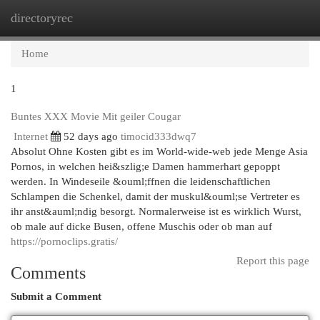
directoryrec
Togg
navi
Home
1
Buntes XXX Movie Mit geiler Cougar
Internet
52 days ago
timocid333dwq7
Absolut Ohne Kosten gibt es im World-wide-web jede Menge Asia
Pornos, in welchen hei&szlig;e Damen hammerhart gepoppt
werden. In Windeseile &ouml;ffnen die leidenschaftlichen
Schlampen die Schenkel, damit der muskul&ouml;se Vertreter es
ihr anst&auml;ndig besorgt. Normalerweise ist es wirklich Wurst,
ob male auf dicke Busen, offene Muschis oder ob man auf
https://pornoclips.gratis/
Report this page
Comments
Submit a Comment