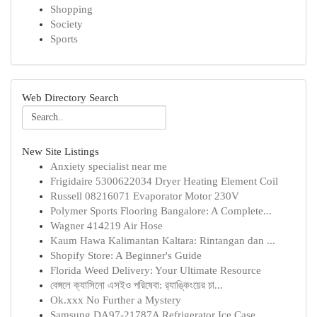
Shopping
Society
Sports
Web Directory Search
New Site Listings
Anxiety specialist near me
Frigidaire 5300622034 Dryer Heating Element Coil
Russell 08216071 Evaporator Motor 230V
Polymer Sports Flooring Bangalore: A Complete...
Wagner 414219 Air Hose
Kaum Hawa Kalimantan Kaltara: Rintangan dan ...
Shopify Store: A Beginner's Guide
Florida Weed Delivery: Your Ultimate Resource
বেঙ্গলে ক্যাসিনো এসইও পরিষেবা: র‍্যাঙ্কিংয়ের চা...
Ok.xxx No Further a Mystery
Samsung DA97-21787A Refrigerator Ice Case