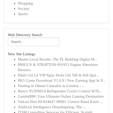
Shopping
Society
Sports
Web Directory Search
New Site Listings
Master Local Results: The FL Building Digital M...
BRIGGS & STRATTON 691955 Engine Alternator
Harness
Đánh Giá Lô VIP Ngày Đoán Chi Tiết & Kết Quả...
PK3 Game Download V1.0.9 | New Earning App In P...
Finding to Obtain Cannabis in London : ...
Ranco 9530N814 Refrigerator Cooler Control W/Sl...
Gambit888: Your Ultimate Online Gaming Destination
Vulcan Hart 00-854647-00001 Control Panel Knob ...
Artificial Intelligence Dropshipping: The ...
ITSM Consulting Services for Efficient, Scalabl...