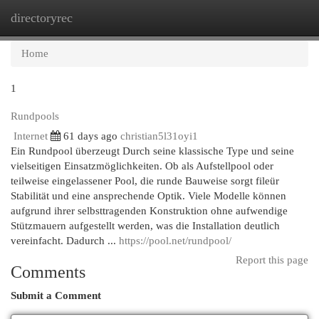
directoryrec
Togg
navi
Home
1
Rundpools
Internet
61 days ago
christian5l31oyi1
Ein Rundpool überzeugt Durch seine klassische Type und seine
vielseitigen Einsatzmöglichkeiten. Ob als Aufstellpool oder
teilweise eingelassener Pool, die runde Bauweise sorgt fileür
Stabilität und eine ansprechende Optik. Viele Modelle können
aufgrund ihrer selbsttragenden Konstruktion ohne aufwendige
Stützmauern aufgestellt werden, was die Installation deutlich
vereinfacht. Dadurch ...
https://pool.net/rundpool/
Report this page
Comments
Submit a Comment