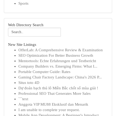
Sports
Web Directory Search
New Site Listings
OfferLab: A Comprehensive Review & Examination
SEO Optimization For Better Business Growth
Mentortools: Echte Erfahrungen und Testbericht
Company Builders vs. Emerging Firms: What I...
Portable Computer Guide: Rates
Gaming Chair Factory Landscape: China's 2026 P...
Situs toto 4D
Dự đoán bạch thủ lô Miền Bắc chốt số mùa giải !
Professional SEO That Generates More Sales
```text
Anggota VIP MU88 Eksklusif dan Menarik
I am unable to complete your request.
Mobile App Development: A Beginner's Introduct...