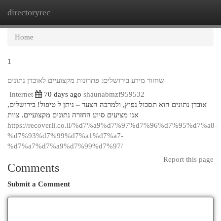
directoryrec
Togg
navi
Home
1
שחזור מידע בירושלים: פתרונות מקצועיים לאובדן נתונים
Internet
70 days ago
shaunabmzf959532
אובדן נתונים הוא תסכול נפוץ, ולמרבה הצער – ניתן ל טיפול! בירושלים,
אנו מציעים סיוע החזרה נתונים מקצועיים. צוות
https://recoverli.co.il/%d7%a9%d7%97%d7%96%d7%95%d7%a8-
%d7%93%d7%99%d7%a1%d7%a7-
%d7%a7%d7%a9%d7%99%d7%97/
Report this page
Comments
Submit a Comment