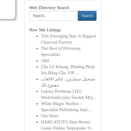
Web Directory Search
Search
New Site Listings
This Emerging Star: A Biggest
Charcoal Factory
The Best of Driveway
Specialists
18hl
Cầu Lô Khung: Phương Pháp
Soi Bảng Cầu VIP ...
تسجيل سمارترز: عالم الالعاب
مفتوح لك
Lakma Profimax LH3:
Wielofunkcyjny Środek Myj...
White Magic Studios –
Specialist Publishing And...
Our Story
HARGATOTO Situs Resmi
Game Online Terpopuler V...