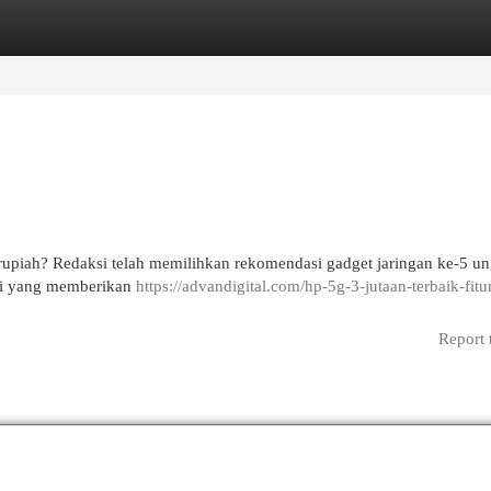
egories
Register
Login
 rupiah? Redaksi telah memilihkan rekomendasi gadget jaringan ke-5 u
si yang memberikan
https://advandigital.com/hp-5g-3-jutaan-terbaik-fitu
Report 