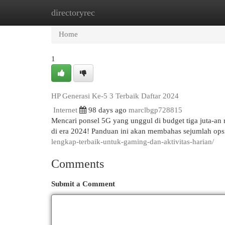
directoryrec
Home
New Site Listings
Add Site
Cat
Home
1
HP Generasi Ke-5 3 Terbaik Daftar 2024
Internet
98 days ago
marclbgp728815
Mencari ponsel 5G yang unggul di budget tiga juta-an
di era 2024! Panduan ini akan membahas sejumlah op
lengkap-terbaik-untuk-gaming-dan-aktivitas-harian/
Comments
Submit a Comment