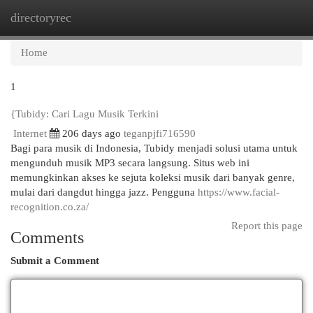
directoryrec
Togg
navi
Home
1
{Tubidy: Cari Lagu Musik Terkini
Internet
206 days ago
teganpjfi716590
Bagi para musik di Indonesia, Tubidy menjadi solusi utama untuk
mengunduh musik MP3 secara langsung. Situs web ini
memungkinkan akses ke sejuta koleksi musik dari banyak genre,
mulai dari dangdut hingga jazz. Pengguna
https://www.facial-
recognition.co.za/
Report this page
Comments
Submit a Comment