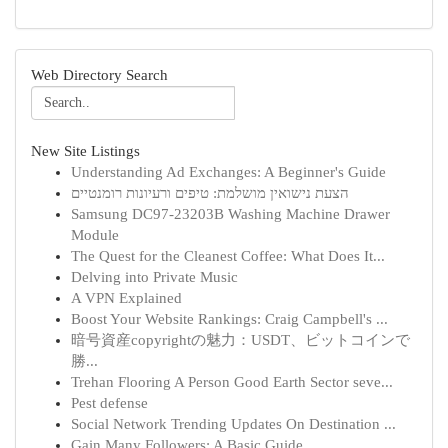
Web Directory Search
New Site Listings
Understanding Ad Exchanges: A Beginner's Guide
הצעת נישואין מושלמת: טיפים ורעיונות רומנטיים
Samsung DC97-23203B Washing Machine Drawer
Module
The Quest for the Cleanest Coffee: What Does It...
Delving into Private Music
A VPN Explained
Boost Your Website Rankings: Craig Campbell's ...
暗号資産copyrightの魅力：USDT、ビットコインで
勝...
Trehan Flooring A Person Good Earth Sector seve...
Pest defense
Social Network Trending Updates On Destination ...
Gain Many Followers: A Basic Guide